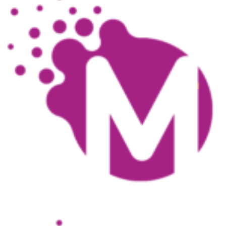
95,00
zł
165,00
zł
Wybierz opcje