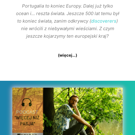
Portugalia to koniec Europy. Dalej już tylko
ocean i… reszta świata. Jeszcze 500 lat temu był
to koniec świata, zanim odkrywcy (
discoverers
)
nie wrócili z niebywałymi wieściami. Z czym
jeszcze kojarzymy ten europejski kraj?
(więcej…)