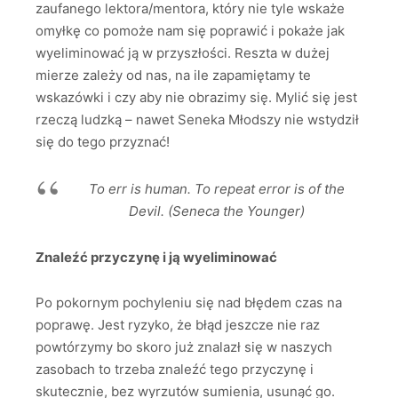
zaufanego lektora/mentora, który nie tyle wskaże
omyłkę co pomoże nam się poprawić i pokaże jak
wyeliminować ją w przyszłości. Reszta w dużej
mierze zależy od nas, na ile zapamiętamy te
wskazówki i czy aby nie obrazimy się. Mylić się jest
rzeczą ludzką – nawet Seneka Młodszy nie wstydził
się do tego przyznać!
To err is human. To repeat error is of the
Devil. (Seneca the Younger)
Znaleźć przyczynę i ją wyeliminować
Po pokornym pochyleniu się nad błędem czas na
poprawę. Jest ryzyko, że błąd jeszcze nie raz
powtórzymy bo skoro już znalazł się w naszych
zasobach to trzeba znaleźć tego przyczynę i
skutecznie, bez wyrzutów sumienia, usunąć go.