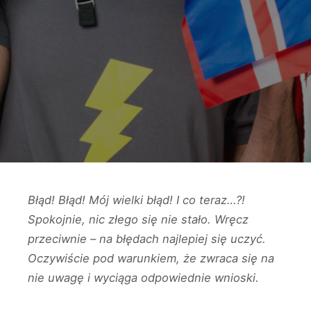
Błąd! Błąd! Mój wielki błąd! I co teraz…?!
Spokojnie, nic złego się nie stało. Wręcz
przeciwnie – na błędach najlepiej się uczyć.
Oczywiście pod warunkiem, że zwraca się na
nie uwagę i wyciąga odpowiednie wnioski.