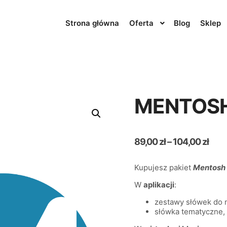
Strona główna
Oferta
Blog
Sklep
MENTOSH
89,00
zł
–
104,00
zł
Kupujesz pakiet
Mentos
W
aplikacji
:
zestawy słówek do n
słówka tematyczne,