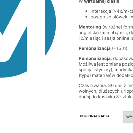
W
wirtualnej klasie
:
interakcja (>4x/m-c)
postęp ze słówek i 
Mentoring
(w różnej form
angielsku (min. 4x/m-c, d
1x/miesiąc i sesja online 
Personalizacja
(+15 zł)
Personalizacja
: dopasow
Możliwa jest zmiana pozi
specjalistyczny), modyfik
(typu) materiałów dodatk
Czas trwania: 30 dni, z 
wolnych, dłuższych urlop
dodaj do koszyka 3 sztuki
PERSONALIZACJA