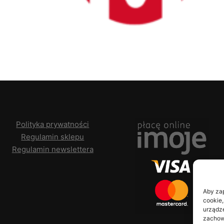
Dodaj do koszyka
Polityka prywatności
Regulamin sklepu
Regulamin newslettera
Aby zap
cookie,
urządze
zachowa