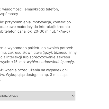
: wiadomości, email/krótki telefon,
współpracy
ie: przypomnienia, motywacja, kontakt po
odatkowe materiały do interakcji: średnio
lub telefoniczna, ok. 20-30 minut, 1x/m-c)
anie wybranego pakietu do swoich potrzeb.
omu, zakresu słownictwa (język biznesu, inny
acja interakcji lub sprecyzowanie zakresu
owych: +15 zł →
wybierz odpowiednią opcję.
możliwością przedłużenia na wypadek dni
ów. Wykupując dostęp na np. 3 miesiące,
.