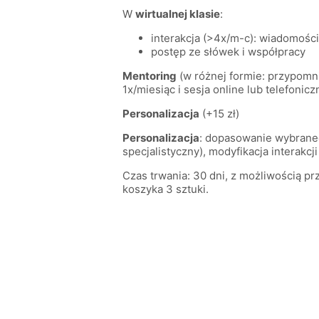
W
wirtualnej klasie
:
interakcja (>4x/m-c): wiadomości,
postęp ze słówek i współpracy
Mentoring
(w różnej formie: przypomni
1x/miesiąc i sesja online lub telefonic
Personalizacja
(+15 zł)
Personalizacja
: dopasowanie wybraneg
specjalistyczny), modyfikacja interakc
Czas trwania: 30 dni, z możliwością p
koszyka 3 sztuki.