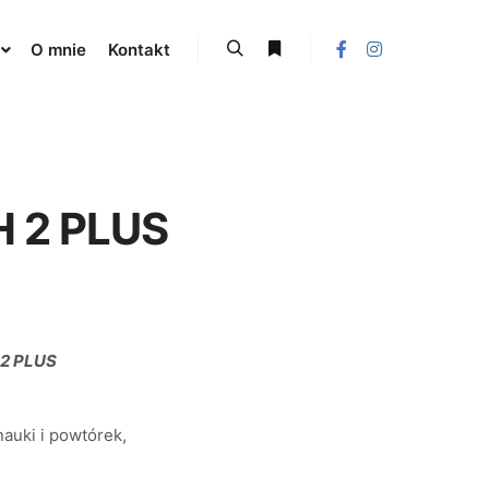
O mnie
Kontakt
Szukaj
Więcej informacji
 2 PLUS
h
2 PLUS
auki i powtórek,