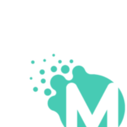
67,00
zł