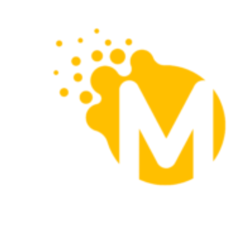
299,00
zł
334,00
zł
Wybierz opcje