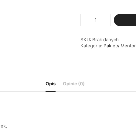
ilość
MENTOSH
2
PLUS
SKU:
Brak danych
Kategoria:
Pakiety Mento
Opis
Opinie (0)
rek,