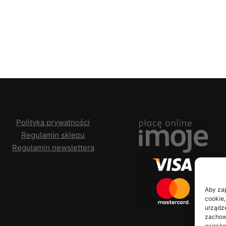
Polityka prywatności
Regulamin sklepu
Regulamin newslettera
Aby zap
cookie,
urządze
zachowa
wyraże