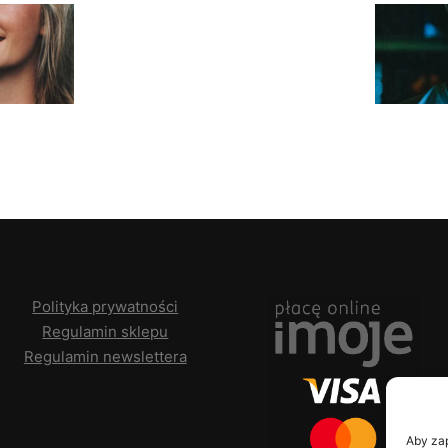
Polityka prywatności
Regulamin sklepu
Regulamin newslettera
Aby zap