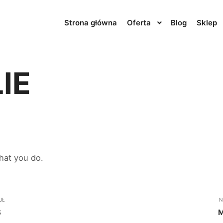
Strona główna
Oferta
Blog
Sklep
IE
hat you do.
UŁ
N
S
M