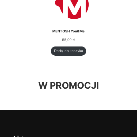
MENTOSH You&Me
55,00
zł
Dodaj do koszyka
W PROMOCJI