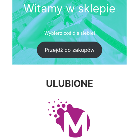
Witamy w sklepie
Wybierz
coś dla siebie!
Przejdź do zakupów
ULUBIONE