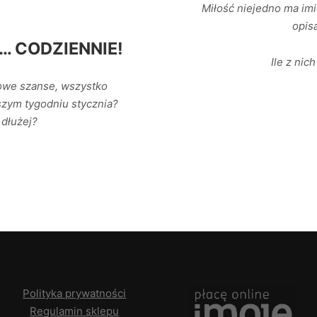
Miłość niejedno ma imi
opis
 CODZIENNIE!
Ile z nic
nowe szanse, wszystko
szym tygodniu stycznia?
 dłużej?
Polityka prywatności
Regulamin sklepu