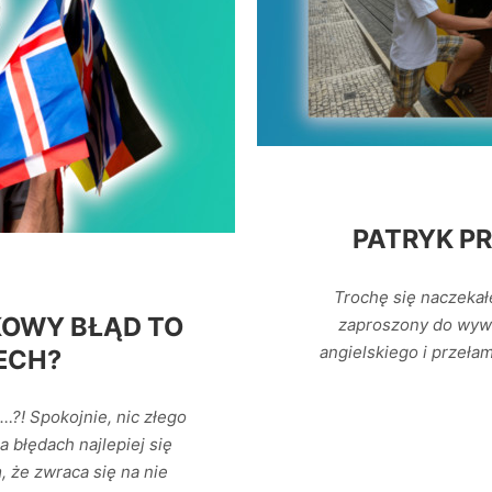
PATRYK PR
Trochę się naczekał
KOWY BŁĄD TO
zaproszony do wywi
angielskiego i przeła
ECH?
az…?! Spokojnie, nic złego
a błędach najlepiej się
 że zwraca się na nie