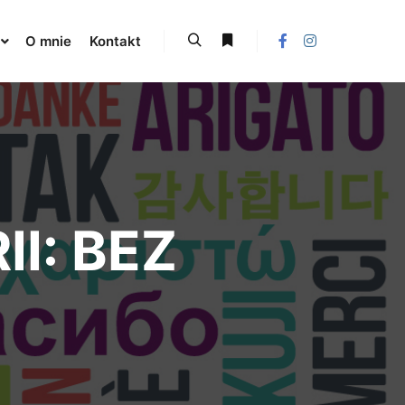
O mnie
Kontakt
II:
BEZ