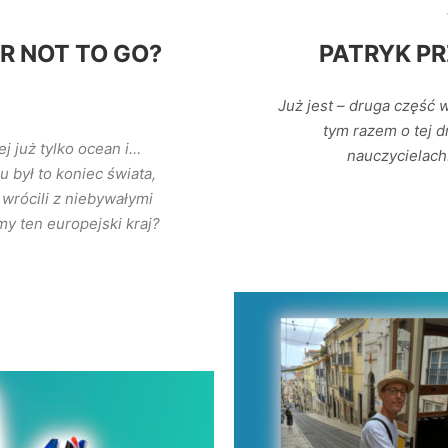
R NOT TO GO?
PATRYK PR
Już jest – druga część 
tym razem o tej dr
ej już tylko ocean i…
nauczycielach
u był to koniec świata,
e wrócili z niebywałymi
y ten europejski kraj?