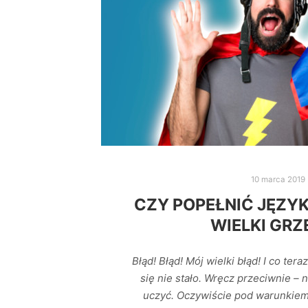
10 marca 2019
CZY POPEŁNIĆ JĘZY
WIELKI GRZ
Błąd! Błąd! Mój wielki błąd! I co ter
się nie stało. Wręcz przeciwnie – n
uczyć. Oczywiście pod warunkiem,