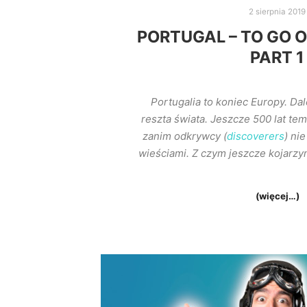
2 sierpnia 2019
PORTUGAL – TO GO O
PART 1
Portugalia to koniec Europy. Dal
reszta świata. Jeszcze 500 lat tem
zanim odkrywcy (
discoverers
) ni
wieściami. Z czym jeszcze kojarzym
(więcej…)